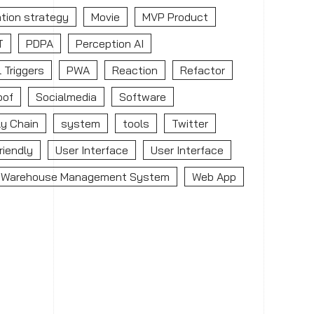
tion strategy
Movie
MVP Product
T
PDPA
Perception AI
 Triggers
PWA
Reaction
Refactor
oof
Socialmedia
Software
y Chain
system
tools
Twitter
riendly
User Interface
User Interface
Warehouse Management System
Web App