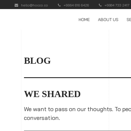
hello@hocco.co
+6664 616 6426
+6684 733 2417
HOME
ABOUT US
S
BLOG
WE SHARED
We want to pass on our thoughts. To peo
conversation.