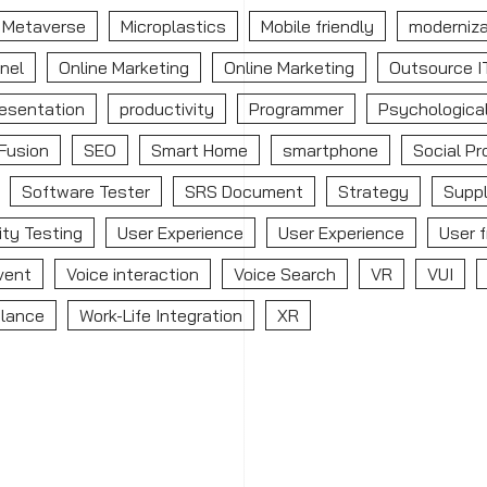
Metaverse
Microplastics
Mobile friendly
moderniza
nel
Online Marketing
Online Marketing
Outsource I
esentation
productivity
Programmer
Psychological
Fusion
SEO
Smart Home
smartphone
Social Pr
Software Tester
SRS Document
Strategy
Suppl
ity Testing
User Experience
User Experience
User f
Event
Voice interaction
Voice Search
VR
VUI
alance
Work-Life Integration
XR