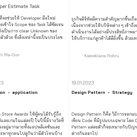
ที่จะช่วยให้ Developer มือใหม่
ธุรกิจดิจิทัลมีความสำคัญมากขึ้นเรื่
ะเข้าใจ Scope ของ Task ได้ชัดเจน
เนื่องจากช่วยให้บริษัทต่าง ๆ เข้าถ
ละยังเป็นการ clear Unknown ของ
ดำเนินงานได้อย่างมีประสิทธิภาพมา
วด้วย ซึ่งสิ่งเหล่านี้จะเป็นประโยชน์
ให้บริการแก่ลูกค้าได้ดียิ่งขึ้น ด้วย
่นยำในการ Estimate Task
ดิจิทัล
ti Ma-Oun
Kaewklaow Robru
23
19.01.2023
ion
application
Design Pattern
Strategy
 Store Awards ให้ผู้คนได้รับรู้ถึง
Design Pattern ก็คือ วิธีการออกแ
ละเกมในแต่ละปี ในปีนี้มีรางวัลที่
เขียน Code ที่มีรูปแบบเฉพาะ โดย 
องอยู่มากมายทั้งแอปพลิเคชันและ
Pattern แต่ละตัวก็จะเหมาะกับปัญ
จะพาทุกคนไปดูกันว่ามีตัวไหนบ้าง
ต่างกันออกไป