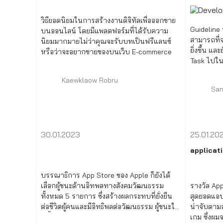
วิธียอดนิยมในการสร้างงานดิจิทัลเพื่อออกขาย
Guideline 
บนออนไลน์ โดยมีแพลตฟอร์มที่ได้รับความ
สามารถที่จ
นิยมมากมายไม่ว่าคุณจะรับบทเป็นฟรีแลนซ์
ยิ่งขึ้น แ
หรือว่าจะอยากขายของบนเว็บ E-commerce
Task ไปในตั
ต่อความแม
Kaewklaow Robru
San
30.01.2023
25.01.20
applicat
บรรณาธิการ App Store ของ Apple ก็ยังได้
เลือกผู้ชนะด้านอิทพลทางสังคมวัฒนธรรม
รางวัล App
ทั้งหมด 5 รายการ ซึ่งสร้างผลกระทบที่ยั่งยืน
สุดยอดแอปแ
ต่อชีวิตผู้คนและมีอิทธิพลต่อวัฒนธรรม ผู้ชนะใน
น่าจับตาม
ปีนี้สนับสนุนให้ผู้ใช้มีส่วนร่วมกับอารมณ์อย่าง
เกม ซึ่งผม