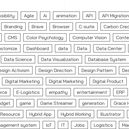
sibility
Agile
Ai
animation
API
API Migration
Branding
Brave
Browser
C-suite
Carbon Cred
CMS
Color Psychology
Computer Vision
Conte
ustomize
Dashboard
data
Data
Data Center
Data Science
Data Visualization
Database System
esign Activism
Design Direction
Design Pattern
De
Digital Marketing
Digital Marketing
Digital Product
rce
E-Logistics
empathy
entertainment
ERP
adget
game
Game Streamer
generation
Grace 
Resource
Hybrid App
Hybrid Working
Illustrator
nagement system
IoT
IT
Jobs
Logistics
Mac