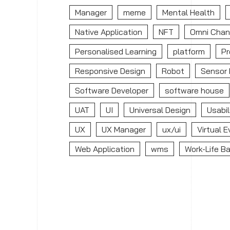
Manager
meme
Mental Health
Native Application
NFT
Omni Chan
Personalised Learning
platform
Pr
Responsive Design
Robot
Sensor 
Software Developer
software house
UAT
UI
Universal Design
Usabil
UX
UX Manager
ux/ui
Virtual 
Web Application
wms
Work-Life B