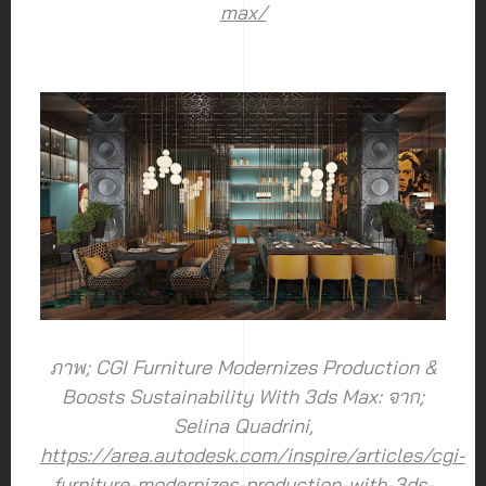
max/
ภาพ; CGI Furniture Modernizes Production &
Boosts Sustainability With 3ds Max: จาก;
Selina Quadrini,
https://area.autodesk.com/inspire/articles/cgi-
furniture-modernizes-production-with-3ds-