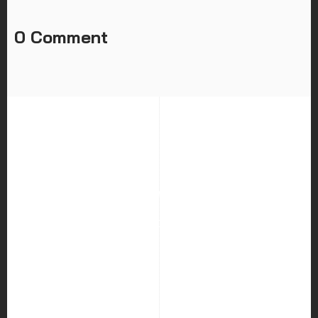
0 Comment
HOME
ABOUT US
SERVICES
PORTFOLIO
BLOG
CAREER
CONTACT US
Hocco Co.,Ltd.
226 Visetsiri Building Phaholyothin Road, Samsen Nai Sub-