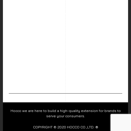
HOME
ABOUT US
SERVICES
PORTFOLIO
BLOG
CAREER
CONTACT US
Hocco Co.,Ltd.
226 Visetsiri Building Phaholyothin Road, Samsen Nai Sub-
district, Phayathai District, Bangkok 10400
Follow us :
Hocco we are here to build a high-quality extension for brands to
serve your consumers.
COPYRIGHT © 2020 HOCCO CO.,LTD. ®