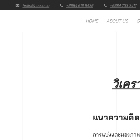
hello@hocco.co
+6664 616 6426
+6684 733 2417
HOME
ABOUT US
S
วิเคร
แนวความคิดเ
การแบ่งและมองภาพผู