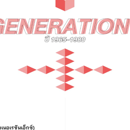
เนอเรชันเอ็กซ์)