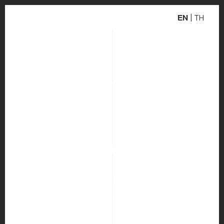
EN
|
TH
WEBSITE DEVELOPMENT
PLOEN PLACE
RESIDENCE
INDUSTRY
HOTEL