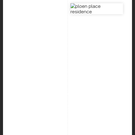
HOME
ABOUT US
SERVICES
PORTFOLIO
BLOG
CAREER
CONTACT US
Hocco Co.,Ltd.