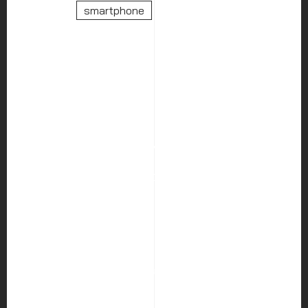
smartphone
HOME
ABOUT US
SERVICES
PORTFOLIO
BLOG
CAREER
CONTACT US
Hocco Co.,Ltd.
226 Visetsiri Building Phaholyothin Road, Samsen Nai Sub-
district, Phayathai District, Bangkok 10400
Follow us :