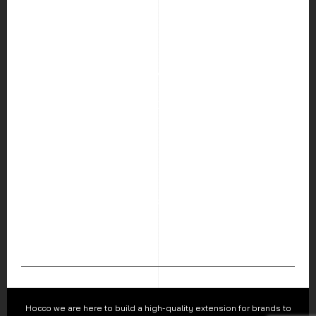
HOME
ABOUT US
SERVICES
PORTFOLIO
BLOG
CAREER
CONTACT US
Hocco Co.,Ltd.
226 Visetsiri Building Phaholyothin Road, Samsen Nai Sub-
district, Phayathai District, Bangkok 10400
Follow us :
Hocco we are here to build a high-quality extension for brands to