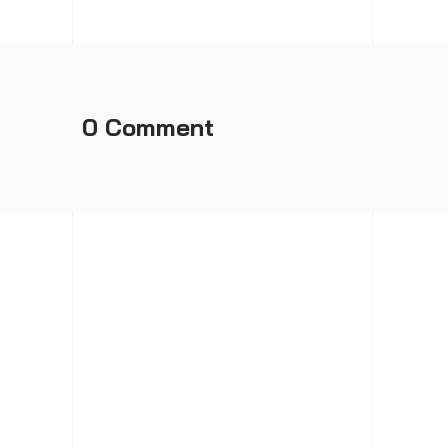
0 Comment
Hocco Co.,Ltd.
226 Visetsiri Building Phaholyothin Road, Samsen Nai S
district, Phayathai District, Bangkok 10400