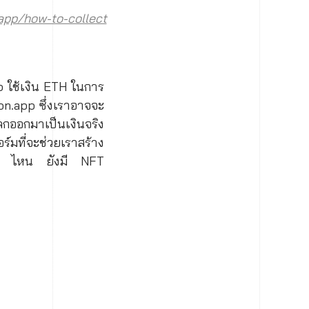
.app/how-to-collect
pp ใช้เงิน ETH ในการ
on.app ซึ่งเราอาจจะ
กออกมาเป็นเงินจริง
มที่จะช่วยเราสร้าง
rm ไหน ยังมี NFT