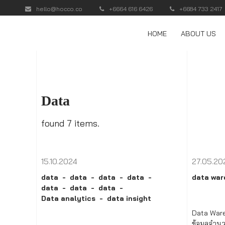
hello@hocco.co
+6664 616 6426
+6684 733 2417
HOME
ABOUT US
Data
found 7 items.
15.10.2024
27.05.20
data
data
data
data
data wa
data
data
data
Data analytics
data insight
Data Ware
ข้อมูลจำน