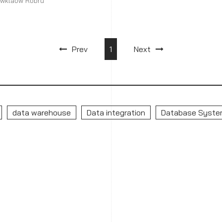
wklaow Robru
มูลส่วนตัว สามารถคัดค้านและเพิก
บและนำข้อมูลไปใช้ และสิทธิขอให้
ายข้อมูลส่วนตัว
Prev
1
Next
data warehouse
Data integration
Database Syst