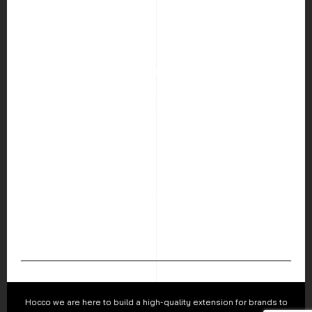
HOME
ABOUT US
SERVICES
PORTFOLIO
BLOG
CAREER
CONTACT US
Hocco Co.,Ltd.
226 Visetsiri Building Phaholyothin Road, Samsen Nai Sub-
district, Phayathai District, Bangkok 10400
Follow us :
Hocco we are here to build a high-quality extension for brands to