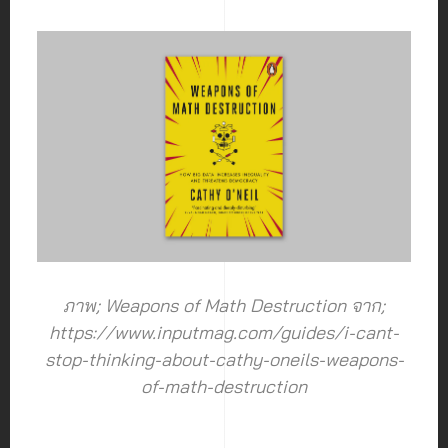
ภาพ; Weapons of Math Destruction จาก;
https://www.inputmag.com/guides/i-cant-
stop-thinking-about-cathy-oneils-weapons-
of-math-destruction