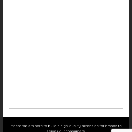
HOME
ABOUT US
SERVICES
PORTFOLIO
BLOG
CAREER
CONTACT US
Hocco Co.,Ltd.
226 Visetsiri Building Phaholyothin Road, Samsen Nai Sub-
district, Phayathai District, Bangkok 10400
Follow us :
Hocco we are here to build a high-quality extension for brands to
serve your consumers.