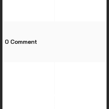
0 Comment
HOME
ABOUT US
SERVICES
PORTFOLIO
BLOG
CAREER
CONTACT US