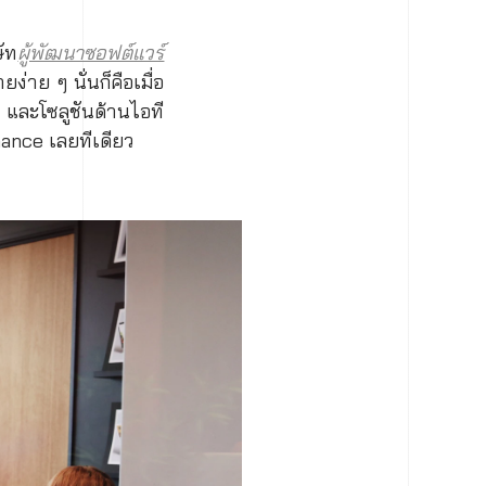
ัท
ผู้พัฒนาซอฟต์แวร์
าย ๆ นั่นก็คือเมื่อ
 และโซลูชันด้านไอที
ance เลยทีเดียว