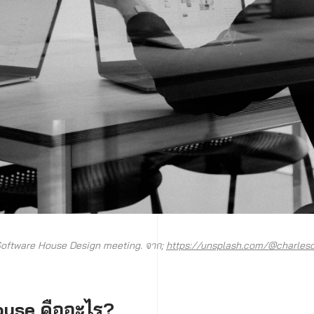
Software House Design meeting. จาก;
https://unsplash.com/@charlesd
use คืออะไร?