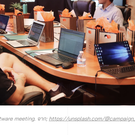
tware meeting. จาก;
https://unsplash.com/@campaign_