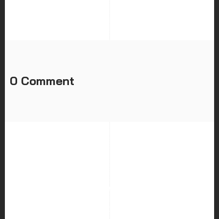
0 Comment
HOME
ABOUT US
SERVICES
PORTFOLIO
BLOG
CAREER
CONTACT US