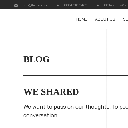
hello@hocco.co
+6664 616 6426
+6684 733 2417
HOME
ABOUT US
SE
BLOG
WE SHARED
We want to pass on our thoughts. To peo
conversation.