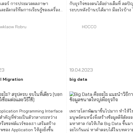
วเตอร์ การประมวลผลภาษา
กับธุรกิจของตนได้อย่างเต็มที่ ลดปัญ
ละอัลกอริทึมการเรียนรู้ของเครื่อง
ระบบหลังบ้านปได้มาก มีอะไรบ้าง 
รื่องสามารถตีความและเข้าใจสภาพ
wklaow Robru
HOCCO
23
19.04.2023
I Migration
big data
pplication Programming Interface
เพราะโลกพัฒนาขึ้นไปมาก ทำให้ใน
สำคัญที่ช่วยเป็นตัวกลางระหว่าง
มนุษย์คนหนึ่งจึงสร้างข้อมูลดิจิตัล
ือซอฟต์แวร์ของเรา เสริมสร้าง
มหาศาล ก่อให้เกิด Big Data ขึ้นมา สิ
ของ Application ให้สูงยิ่งขึ้น
อะไรกันแน่ หาคำตอบได้ในบทควา