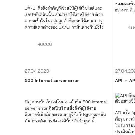
ของคอมพิ
UX/UI คือสิ่งสำคัญที่ช่วยให้ผู้ใช้เว็บไซต์และ
ธรรมชาติ แ
แอปพลิเคชันนั้น สามารถใช้งานได้ง่าย ด้วย
เพื่อให้เค
ความเข้าใจในกลุ่มลูกค้าที่จะมาใช้งาน มาดู
แวดล้อมได้
Kae
ความแตกต่างของ UX/UI ว่ามันต่างกันยังไง
HOCCO
27.04.2023
27.04.20
500 Internal server error
API
AP
ปัญหาหน้าเว็บไม่โหลด แล้วขึ้น 500 Internal
server error ถือเป็นอีกหนึ่งสิ่งที่ผู้ใช้งาน
API หรือ A
อินเตอร์เน็ตมักจะเจอ มาดูวิธีแก้ปัญหาของมัน
คืออุปกรณ์
กันว่าจะจัดการยังไงได้บ้างกับปัญหานี้
โปรแกรมหร
ประสิทธิภาพ