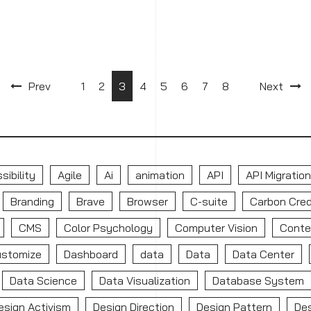
Prev
1
2
3
4
5
6
7
8
Next
sibility
Agile
Ai
animation
API
API Migration
Branding
Brave
Browser
C-suite
Carbon Cred
CMS
Color Psychology
Computer Vision
Conte
ustomize
Dashboard
data
Data
Data Center
Data Science
Data Visualization
Database System
esign Activism
Design Direction
Design Pattern
De