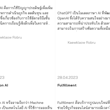
I คือการใช้ปัญญาประดิษฐ์เพื่อเพิ่ม
าพการดำเนินธุรกิจ ลดต้นทุน และ
ChatGPT เป็นโมเดลภาษา AI ที่พั
ซึ่งเกี่ยวข้องกับการใช้อัลกอริธึมขั้น
OpenAI ซึ่งได้รับความสนใจอย่างม
ิคการเรียนรู้เชิงลึกเพื่อวิเคราะห์
ความสามารถที่น่าประทับใจ ด้วยค
สามารถในการสร้างข้อความที่เหมื
ตอบคำถามที่หลากหลาย
wklaow Robru
Kaewklaow Robru
023
28.04.2023
on AI
Fulfillment
 AI หรืออาจเรียกว่า Machine
Fulfillment คือบริการรูปแบบใหม่ที
 เป็นเทคโนโลยี AI ที่ใช้การมองเห็น
ช่วยให้ธุรกิจออนไลน์สามารถมีเวล