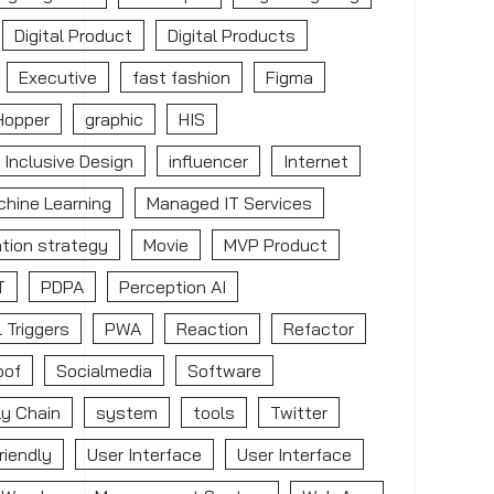
Digital Product
Digital Products
Executive
fast fashion
Figma
Hopper
graphic
HIS
Inclusive Design
influencer
Internet
hine Learning
Managed IT Services
tion strategy
Movie
MVP Product
T
PDPA
Perception AI
 Triggers
PWA
Reaction
Refactor
oof
Socialmedia
Software
y Chain
system
tools
Twitter
riendly
User Interface
User Interface