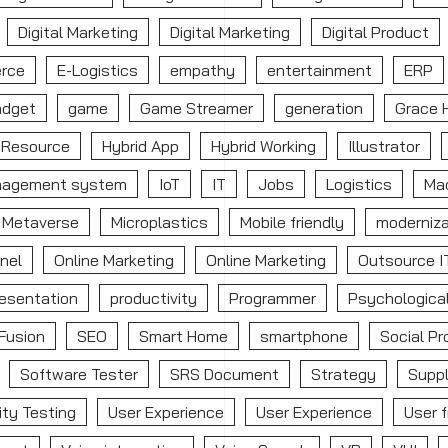
Digital Marketing
Digital Marketing
Digital Product
rce
E-Logistics
empathy
entertainment
ERP
adget
game
Game Streamer
generation
Grace 
Resource
Hybrid App
Hybrid Working
Illustrator
nagement system
IoT
IT
Jobs
Logistics
Mac
Metaverse
Microplastics
Mobile friendly
moderniza
nel
Online Marketing
Online Marketing
Outsource I
esentation
productivity
Programmer
Psychological
Fusion
SEO
Smart Home
smartphone
Social Pr
Software Tester
SRS Document
Strategy
Suppl
ity Testing
User Experience
User Experience
User f