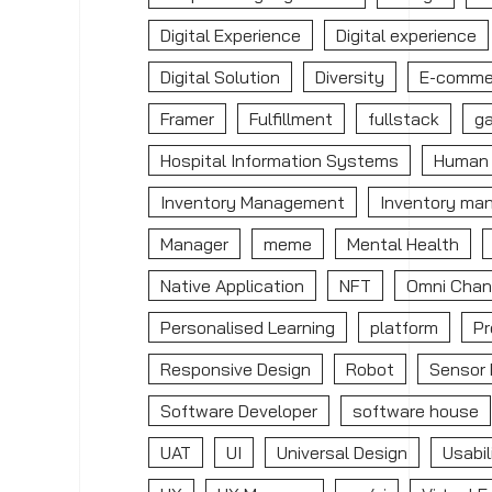
Digital Experience
Digital experience
Digital Solution
Diversity
E-comme
Framer
Fulfillment
fullstack
g
Hospital Information Systems
Human 
Inventory Management
Inventory ma
Manager
meme
Mental Health
Native Application
NFT
Omni Chan
Personalised Learning
platform
Pr
Responsive Design
Robot
Sensor 
Software Developer
software house
UAT
UI
Universal Design
Usabil