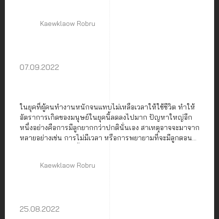
Kaewklaow Robru
07.09.2022
ในยุคที่ผู้คนทำงานหนักจนแทบไม่เหลือเวลาให้ใช้ชีวิต ทำให้
อัตราการเกิดของมนุษย์ในยุคนี้ลดลงไปมาก ปัญหาใหญ่อีก
หนึ่งอย่างคือการมีลูกยากกว่าปกตินั่นเอง สาเหตุอาจจะมาจาก
หลายอย่างเช่น การไม่มีเวลา หรือการพยายามที่จะมีลูกตอน
อายุมากเป็นต้น ดังนั้นจึงทำให้เกิดเทคโนโลยีทางการแพทย์
ขึ้นอย่างหลากหลายเพื่อเข้ามาช่วยเหลือผู้คนให้มีโอการในการ
Kaewklaow Robru
สืบพันธุ์ที่สูงขึ้น สิ่งนี้สามารถเรียกรวม ๆ เป็นภาพใหญ่ได้ว่า
“เทคโนโลยีช่วยการเจริญพันธุ์” หรือ “Medically Assisted
Reproduction (MAR)”
25.08.2022