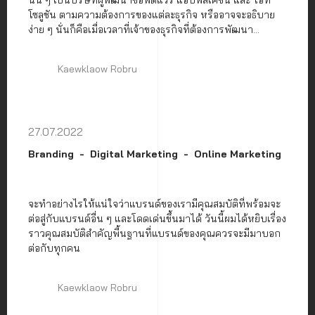
โซลูชัน ตามความต้องการของแต่ละธุรกิจ หรืออาจจะอธิบาย
ง่าย ๆ นั่นก็คือเมื่อเวลาที่เจ้าของธุรกิจที่ต้องการพัฒนา
ซอฟต์แวร์ หรือสร้างแอปพลิเคชันบนมือถือ และโซลูชันด้าน
ไอที แบบครบวงจร (Full-stack) อาจจะเริ่มตั้งแต่การให้คำ
Kaewklaow Robru
ปรึกษาไปจนถึงการ Maintenance เลยทีเดียว
27.07.2022
Branding
Digital Marketing
Online Marketing
จะทำอย่างไรให้แน่ใจว่าแบรนด์ของเรามีคุณสมบัติที่พร้อมจะ
ต่อสู่กับแบรนด์อื่น ๆ และโดดเด่นขึ้นมาได้ วันนี้ผมได้หยิบเรื่อง
ราวคุณสมบัติสำคัญพื้นฐานที่แบรนด์ของคุณควรจะมีมาบอก
ต่อกับทุกคน
Kaewklaow Robru