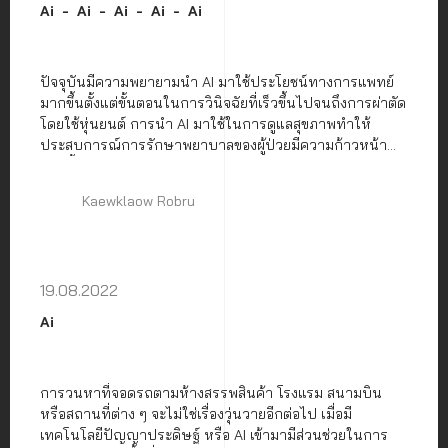
Ai
Ai
Ai
Ai
Ai
ปัจจุบันมีความพยายามนำ AI มาใช้ประโยชน์ทางการแพทย์
มากขึ้นตั้งแต่ขั้นตอนในการวินิจฉัยที่เร็วขึ้นไปจนถึงการผ่าตัด
โดยใช้หุ่นยนต์ การนำ AI มาใช้ในการดูแลสุขภาพทำให้
ประสบการณ์การรักษาพยาบาลของผู้ป่วยมีความก้าวหน้า
มากขึ้น AI ทำให้ชีวิตของผู้ป่วย แพทย์ และผู้บริหารโรง
พยาบาลง่ายขึ้น
Kaewklaow Robru
19.08.2022
Ai
การวนหาที่จอดรถตามห้างสรรพสินค้า โรงแรม สนามบิน
หรือสถานที่ต่าง ๆ จะไม่ใช่เรื่องวุ่นวายอีกต่อไป เมื่อมี
เทคโนโลยีปัญญาประดิษฐ์ หรือ AI เข้ามามีส่วนช่วยในการ