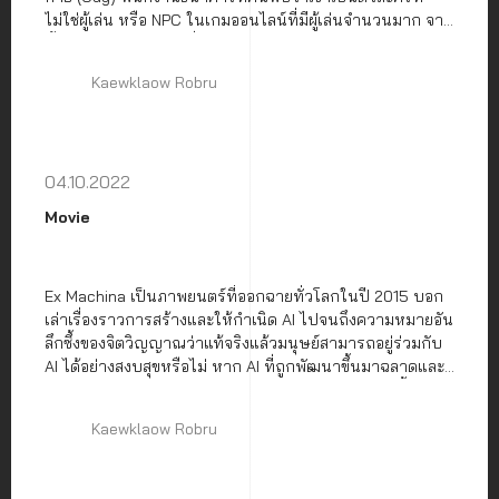
ไม่ใช่ผู้เล่น หรือ NPC ในเกมออนไลน์ที่มีผู้เล่นจำนวนมาก จาก
นั้นจึงร่วมมือกับผู้เล่นที่มีตัวตนในโลกจริงอย่าง Molotov Girl
หรือ Millie (มิลลิ) เพื่อค้นหาหลักฐานว่าซีอีโอของบริษัทเกม
Kaewklaow Robru
ขโมยซอร์สโค้ดของเกมของมิลลิไป
04.10.2022
Movie
Ex Machina เป็นภาพยนตร์ที่ออกฉายทั่วโลกในปี 2015 บอก
เล่าเรื่องราวการสร้างและให้กำเนิด AI ไปจนถึงความหมายอัน
ลึกซึ้งของจิตวิญญาณว่าแท้จริงแล้วมนุษย์สามารถอยู่ร่วมกับ
AI ได้อย่างสงบสุขหรือไม่ หาก AI ที่ถูกพัฒนาขึ้นมาฉลาดและ
สามารถอ่านความรู้สึกนึกคิดของมนุษย์ได้จะเกิดอะไรขึ้นบ้าง
Kaewklaow Robru