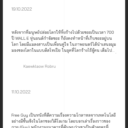
19.10.2022
หลังจากที่มนุษย์ปล่อยโลกให้ทิ้งร้างไปด้วยขยะเป็นเวลา 700
ปี WALL·E หุ่นยนต์กำจัดขยะ ก็ยังคงทำหน้าที่เก็บขยะอยู่บน
โลก โดยมีแมลงสาบเป็นเพื่อนคู่ใจ ในภาพยนตร์ได้นำเสนอมุม
มองของโลกในแบบดิสโทเปีย ในยุคที่โลกร้างไร้ผู้คน เต็มไป
ด้วยขยะมหาศาล เหลือเพียงซากเศษสถาปัตยกรรมอัปลักษณ์ที่
มนุษย์ยุคก่อนหน้านี้ได้ทิ้งเอาไว้ให้ดูต่างหน้า
Kaewklaow Robru
11.10.2022
Free Guy เป็นหนังที่ตีความเรื่องความโกลาหลจากเทคโนโลยี
อย่างมีชั้นเชิงในโลกของวิดีโอเกม โดยบอกเล่าเรื่องราวของ
กาย (Guy) พนักงานธนาคารที่ค้นพบว่าเขาเป็นตัวละครที่